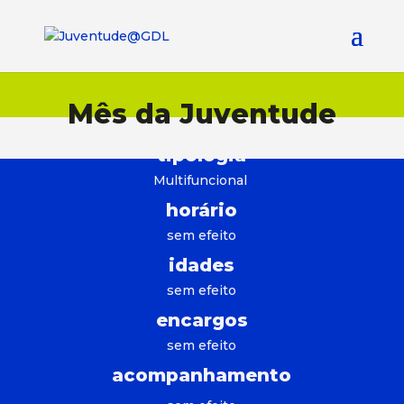
Mês da Juventude
tipologia
Multifuncional
horário
sem efeito
idades
sem efeito
encargos
sem efeito
acompanhamento