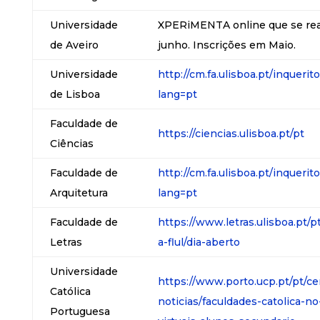
Universidade
XPERiMENTA online que se real
de Aveiro
junho. Inscrições em Maio.
Universidade
http://cm.fa.ulisboa.pt/inqueri
de Lisboa
lang=pt
Faculdade de
https://ciencias.ulisboa.pt/pt
Ciências
Faculdade de
http://cm.fa.ulisboa.pt/inqueri
Arquitetura
lang=pt
Faculdade de
https://www.letras.ulisboa.pt/
Letras
a-flul/dia-aberto
Universidade
https://www.porto.ucp.pt/pt/ce
Católica
noticias/faculdades-catolica-n
Portuguesa