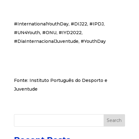
#InternationalYouthDay, #DIJ22, #IPDJ,
#UN4Youth, #ONU, #IYD2022,
#DiaInternacionalJuventude, #YouthDay
Fonte: Instituto Português do Desporto e
Juventude
Search