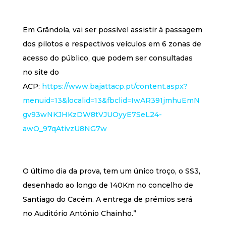
Em Grândola, vai ser possível assistir à passagem
dos pilotos e respectivos veículos em 6 zonas de
acesso do público, que podem ser consultadas
no site do
ACP:
https://www.bajattacp.pt/content.aspx?
menuid=13&localid=13&fbclid=IwAR391jmhuEmN
gv93wNKJHKzDW8tVJUOyyE7SeL24-
awO_97qAtivzU8NG7w
O último dia da prova, tem um único troço, o SS3,
desenhado ao longo de 140Km no concelho de
Santiago do Cacém. A entrega de prémios será
no Auditório António Chainho.”